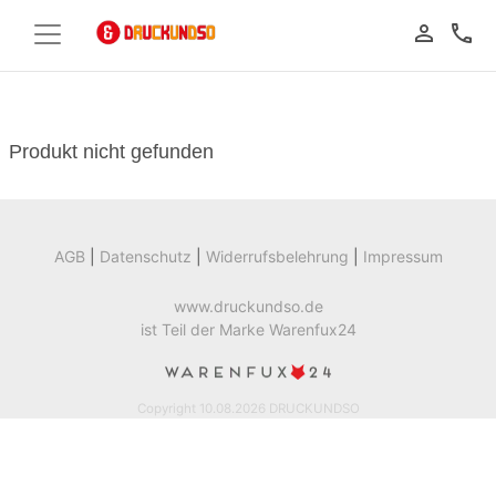
person_outline
call
Produkt nicht gefunden
AGB
|
Datenschutz
|
Widerrufsbelehrung
|
Impressum
www.druckundso.de
ist Teil der Marke Warenfux24
Copyright 10.08.2026 DRUCKUNDSO