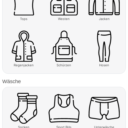
Tops
Westen
Jacken
Regenjacken
Schürzen
Hosen
Wäsche
Socken
Sport BHs
Unterwäsche