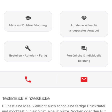
school
handshake
Mehr als 15 Jahre Erfahrung
Auf deine Wünsche
angepasstes Angebot
build
question_answer
Bestellen - Abholen - Fertig
Persönliche & individuelle
Beratung
phone
mail
Textildruck Einzelstücke
Du hast eine Idee, vielleicht auch schon eine fertige Druckdatei
und möchtest nun ein Shirt, eine Schürze, Socken oder den Hut